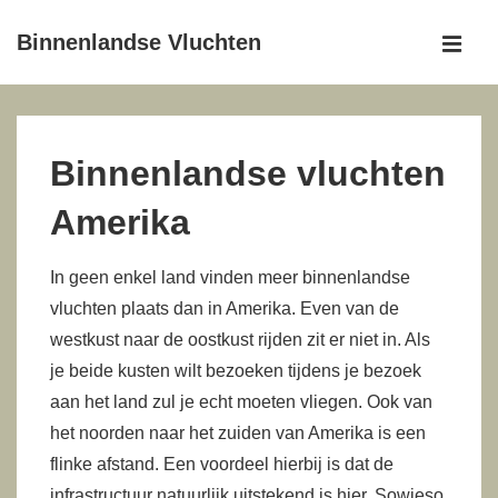
↓
Binnenlandse Vluchten
Doorgaan
MEN
naar
Hoofd
hoofdinhoud
navigatie
Binnenlandse vluchten
Amerika
In geen enkel land vinden meer binnenlandse
vluchten plaats dan in Amerika. Even van de
westkust naar de oostkust rijden zit er niet in. Als
je beide kusten wilt bezoeken tijdens je bezoek
aan het land zul je echt moeten vliegen. Ook van
het noorden naar het zuiden van Amerika is een
flinke afstand. Een voordeel hierbij is dat de
infrastructuur natuurlijk uitstekend is hier. Sowieso